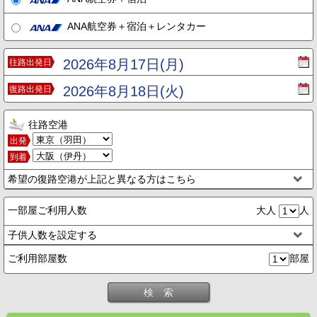
ANA航空券＋宿泊＋レンタカー
2026年8月17日(月)
往路出発日
2026年8月18日(火)
復路出発日
往路空港
出発
到着
希望の復路空港が上記と異なる方はこちら
一部屋ご利用人数
大人
人
子供人数を設定する
ご利用部屋数
部屋
検 索