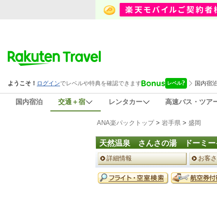
国内宿泊
交通＋宿
レンタカー
高速バス・ツア
ANA楽パックトップ
>
岩手県
>
盛岡
天然温泉 さんさの湯 ドーミー
ペ
詳細情報
お客さ
ー
ジ
予
メ
約
ニ
メ
ュ
ニ
ー
ュ