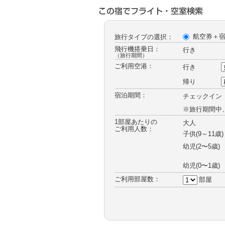
ー
航空券＋
旅行タイプの選択：
飛行機搭乗日：
行き
（旅行期間）
ご利用空港：
行き
帰り
宿泊期間：
チェックイン
※旅行期間中
1部屋あたりの
大人
ご利用人数：
子供(9～11歳)
幼児
(2〜5歳)
幼児
(0〜1歳)
ご利用部屋数：
部屋