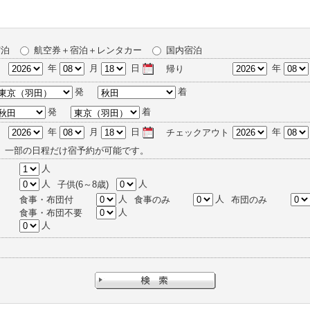
宿泊
航空券＋宿泊＋レンタカー
国内宿泊
年
月
日
年
帰り
発
着
発
着
年
月
日
年
チェックアウト
、一部の日程だけ宿予約が可能です。
人
人
人
子供(6～8歳)
人
人
食事・布団付
食事のみ
布団のみ
人
食事・布団不要
人