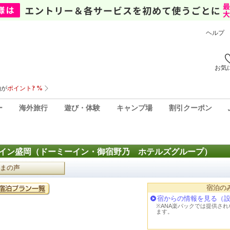
ヘルプ
お気
ー
海外旅行
遊び・体験
キャンプ場
割引クーポン
イン盛岡（ドーミーイン・御宿野乃 ホテルズグループ）
まの声
宿泊の
宿からの情報を見る（
※ANA楽パックでは提供さ
ます。