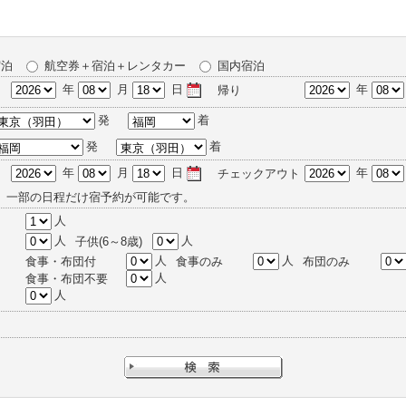
宿泊
航空券＋宿泊＋レンタカー
国内宿泊
年
月
日
年
帰り
発
着
発
着
年
月
日
年
チェックアウト
、一部の日程だけ宿予約が可能です。
人
人
人
子供(6～8歳)
人
人
食事・布団付
食事のみ
布団のみ
人
食事・布団不要
人