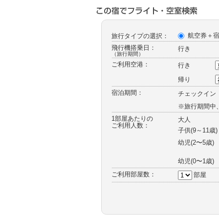
ー
航空券＋
旅行タイプの選択：
飛行機搭乗日：
行き
（旅行期間）
ご利用空港：
行き
帰り
宿泊期間：
チェックイン
※旅行期間中
1部屋あたりの
大人
ご利用人数：
子供(9～11歳)
幼児
(2〜5歳)
幼児
(0〜1歳)
ご利用部屋数：
部屋