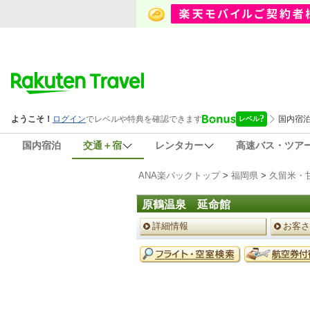
国内宿泊
交通＋宿
レンタカー
高速バス・ツア
ANA楽パックトップ
>
福岡県
>
久留米・
原鶴温泉 延命館
ペ
詳細情報
お客さ
ー
ジ
予
メ
約
ニ
メ
ュ
ニ
ー
ュ