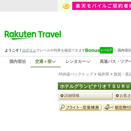
国内宿泊
交通＋宿
レンタカー
高速バス・ツア
ANA楽パックトップ
>
福井県
>
敦賀・美
ホテルグランビナリオＴＳＵＲＵ
ペ
詳細情報
お客さ
ー
ジ
予
メ
約
ニ
メ
ュ
ニ
ー
ュ