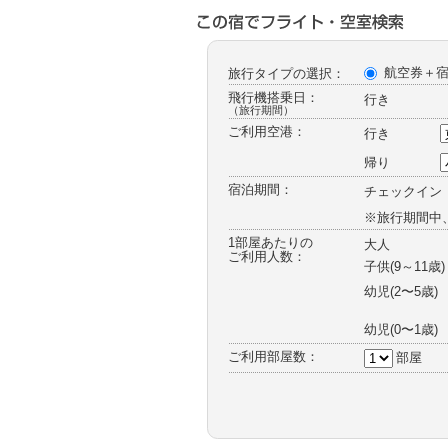
ー
航空券＋
旅行タイプの選択：
飛行機搭乗日：
行き
（旅行期間）
ご利用空港：
行き
帰り
宿泊期間：
チェックイン
※旅行期間中
1部屋あたりの
大人
ご利用人数：
子供(9～11歳)
幼児
(2〜5歳)
幼児
(0〜1歳)
ご利用部屋数：
部屋