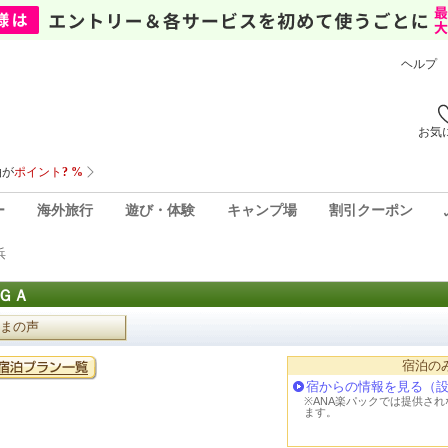
ヘルプ
お気
ー
海外旅行
遊び・体験
キャンプ場
割引クーポン
浜
ＧＡ
まの声
宿泊の
宿からの情報を見る（
※ANA楽パックでは提供さ
ます。