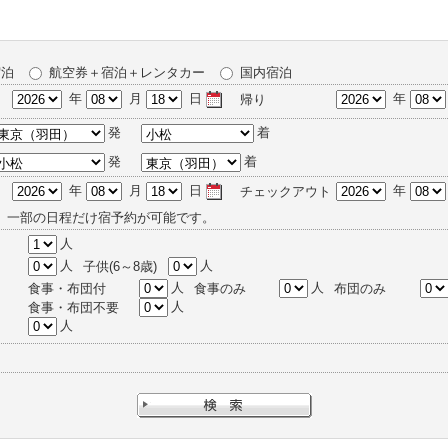
宿泊
航空券＋宿泊＋レンタカー
国内宿泊
年
月
日
年
帰り
発
着
発
着
年
月
日
年
チェックアウト
、一部の日程だけ宿予約が可能です。
人
人
人
子供(6～8歳)
人
人
食事・布団付
食事のみ
布団のみ
人
食事・布団不要
人