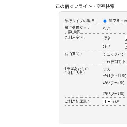
ー
航空券＋
旅行タイプの選択：
飛行機搭乗日：
行き
（旅行期間）
ご利用空港：
行き
帰り
宿泊期間：
チェックイン
※旅行期間中
1部屋あたりの
大人
ご利用人数：
子供(9～11歳)
幼児
(2〜5歳)
幼児
(0〜1歳)
ご利用部屋数：
部屋