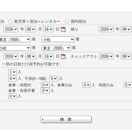
宿泊
航空券＋宿泊＋レンタカー
国内宿泊
年
月
日
年
帰り
発
着
発
着
年
月
日
年
チェックアウト
、一部の日程だけ宿予約が可能です。
人
人
人
子供(6～8歳)
人
人
食事・布団付
食事のみ
布団のみ
人
食事・布団不要
人