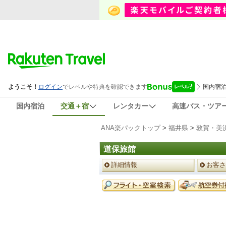
国内宿泊
交通＋宿
レンタカー
高速バス・ツア
ANA楽パックトップ
>
福井県
>
敦賀・美
道保旅館
ペ
詳細情報
お客さ
ー
ジ
予
メ
約
ニ
メ
ュ
ニ
ー
ュ