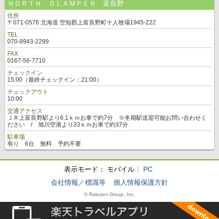
ＮＯＲＴＨ ＧＬＡＭＰＥＲ 富良野
住所
〒071-0576 北海道 空知郡上富良野町十人牧場1945-222
TEL
070-8943-2299
FAX
0167-56-7710
チェックイン
15:00（最終チェックイン：21:00）
チェックアウト
10:00
交通アクセス
ＪＲ上富良野駅より6.1ｋｍお車で約7分 ※冬期駅送迎可能お問い合わせく
ださい / 旭川空港より33ｋｍお車で約37分
駐車場
有り 6台 無料 予約不要
表示モード：
モバイル
PC
会社情報／標識等
個人情報保護方針
© Rakuten Group, Inc.