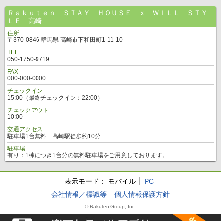
Ｒａｋｕｔｅｎ ＳＴＡＹ ＨＯＵＳＥ ｘ ＷＩＬＬ ＳＴＹ
ＬＥ 高崎
住所
〒370-0846 群馬県 高崎市下和田町1-11-10
TEL
050-1750-9719
FAX
000-000-0000
チェックイン
15:00（最終チェックイン：22:00）
チェックアウト
10:00
交通アクセス
駐車場1台無料 高崎駅徒歩約10分
駐車場
有り：1棟につき1台分の無料駐車場をご用意しております。
表示モード：
モバイル
PC
会社情報／標識等
個人情報保護方針
© Rakuten Group, Inc.