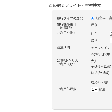
ー
航空券＋
旅行タイプの選択：
飛行機搭乗日：
行き
（旅行期間）
ご利用空港：
行き
帰り
宿泊期間：
チェックイン
※旅行期間中
1部屋あたりの
大人
ご利用人数：
子供(9～11歳)
幼児
(2〜5歳)
幼児
(0〜1歳)
ご利用部屋数：
部屋