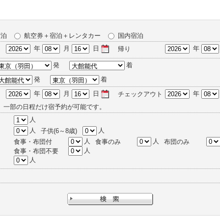
宿泊
航空券＋宿泊＋レンタカー
国内宿泊
年
月
日
年
帰り
発
着
発
着
年
月
日
年
チェックアウト
、一部の日程だけ宿予約が可能です。
人
人
人
子供(6～8歳)
人
人
食事・布団付
食事のみ
布団のみ
人
食事・布団不要
人