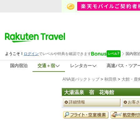
国内宿泊
交通＋宿
レンタカー
高速バス・ツア
ANA楽パックトップ
>
秋田県
>
大館・鹿
大湯温泉 宿 花海館
ペ
詳細情報
お客さ
ー
ジ
予
メ
約
ニ
メ
ュ
ニ
ー
ュ